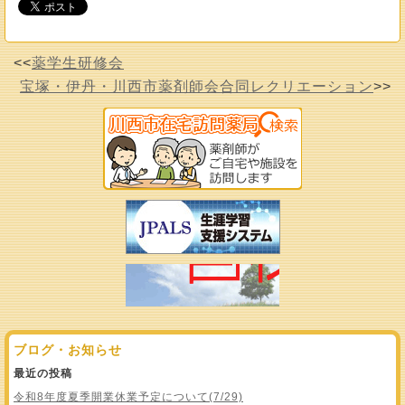
<<
薬学生研修会
宝塚・伊丹・川西市薬剤師会合同レクリエーション
>>
ブログ・お知らせ
最近の投稿
令和8年度夏季開業休業予定について(7/29)