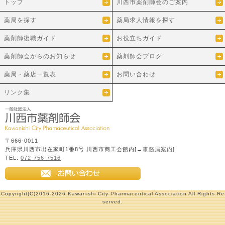
トップ
川西市薬剤師会のご案内
薬局を探す
薬局求人情報を探す
薬剤師復職ガイド
お役立ちガイド
薬剤師会からのお知らせ
薬剤師会ブログ
薬局・薬店一覧表
お問い合わせ
リンク集
〒666-0011
兵庫県川西市出在家町1番8号 川西市商工会館内[→
事務局案内
]
TEL:
072-756-7516
Copyright(C)2016-2026 Kawanishi City Pharmaceutical Association All Rights Re
served.