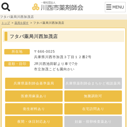
フタバ薬局川西加茂店
トップ
薬局を探す
フタバ薬局川西加茂店
フタバ薬局川西加茂店
所在地
〒666-0025
兵庫県川西市加茂３丁目１２番2号
道順・目印
JR川西池田駅より車で7分
市立加茂こども園向かい
兵庫県薬剤師会基準薬局
兵庫県薬剤師会まちかど相談薬局
医療用麻薬あり
無菌調剤可
衛生材料あり
在宅訪問あり
夜間・休日対応あり
妊娠・排卵検査薬あり