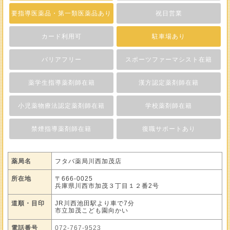
要指導医薬品・第一類医薬品あり
祝日営業
カード利用可
駐車場あり
バリアフリー
スポーツファーマシスト在籍
薬学生指導薬剤師在籍
漢方認定薬剤師在籍
小児薬物療法認定薬剤師在籍
学校薬剤師在籍
禁煙指導薬剤師在籍
復職サポートあり
薬局名
フタバ薬局川西加茂店
所在地
〒666-0025
兵庫県川西市加茂３丁目１２番2号
道順・目印
JR川西池田駅より車で7分
市立加茂こども園向かい
電話番号
072-767-9523