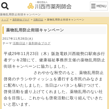
薬物乱用防止街頭キャンペーン
トップ
薬剤師会ブログ
活動日誌
薬物乱用防止街頭キャンペーン
薬物乱用防止街頭キャンペーン
2017年11月28日(火)
テーマ:
活動日誌
|
薬剤師会ブログ
平成29年11月23日（木）阪急電鉄川西能勢口駅南歩行
者デッキ2階にて、健康福祉事務所主催の薬物乱用防止
街頭キャンペーンに協力しました。
さわやかな秋空のもと、薬物乱用防止
啓発のチラシやティッシュを通行する市民のみなさま
に配布いたしました。当日はハバタンも駆けつけて、
啓発活動を盛り上げてくれました。薬物乱用のない社
会を目指し、これからも啓発活動に取り組んでいきた
いと思います。