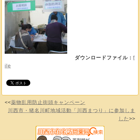
ダウンロードファイル：
f
ile
<<
薬物乱用防止街頭キャンペーン
川西市・猪名川町地域活動「川西まつり」に参加しま
した
>>